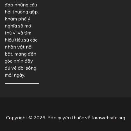
đáp những câu
hỏi thường gặp,
khám phá ý
nghĩa sổ mơ
thú vị và tìm
hiểu tiểu sử các
nhân vật nổi
bật, mang đến
góc nhìn đầy
đủ về đời sống
mỗi ngày.
Copyright © 2026. Bản quyền thuộc về farawebsite.org