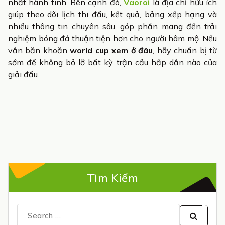
nhất hành tinh. Bên cạnh đó,
Vaoroi
là địa chỉ hữu ích
giúp theo dõi lịch thi đấu, kết quả, bảng xếp hạng và
nhiều thông tin chuyên sâu, góp phần mang đến trải
nghiệm bóng đá thuận tiện hơn cho người hâm mộ. Nếu
vẫn băn khoăn
world cup xem ở đâu
, hãy chuẩn bị từ
sớm để không bỏ lỡ bất kỳ trận cầu hấp dẫn nào của
giải đấu.
Tìm Kiếm
Search
for: