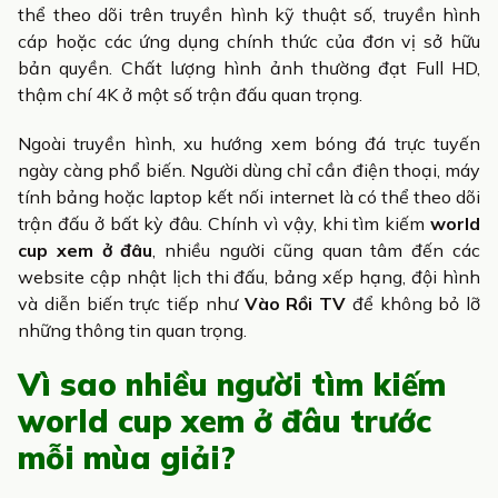
thể theo dõi trên truyền hình kỹ thuật số, truyền hình
cáp hoặc các ứng dụng chính thức của đơn vị sở hữu
bản quyền. Chất lượng hình ảnh thường đạt Full HD,
thậm chí 4K ở một số trận đấu quan trọng.
Ngoài truyền hình, xu hướng xem bóng đá trực tuyến
ngày càng phổ biến. Người dùng chỉ cần điện thoại, máy
tính bảng hoặc laptop kết nối internet là có thể theo dõi
trận đấu ở bất kỳ đâu. Chính vì vậy, khi tìm kiếm
world
cup xem ở đâu
, nhiều người cũng quan tâm đến các
website cập nhật lịch thi đấu, bảng xếp hạng, đội hình
và diễn biến trực tiếp như
Vào Rồi TV
để không bỏ lỡ
những thông tin quan trọng.
Vì sao nhiều người tìm kiếm
world cup xem ở đâu trước
mỗi mùa giải?