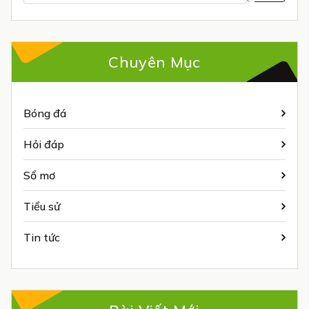
Chuyên Mục
Bóng đá
Hỏi đáp
Sổ mơ
Tiểu sử
Tin tức