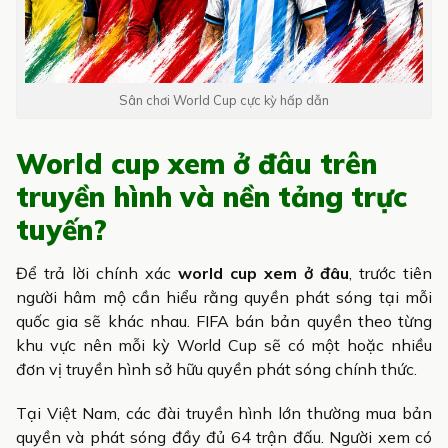
Sân chơi World Cup cực kỳ hấp dẫn
World cup xem ở đâu trên
truyền hình và nền tảng trực
tuyến?
Để trả lời chính xác
world cup xem ở đâu
, trước tiên
người hâm mộ cần hiểu rằng quyền phát sóng tại mỗi
quốc gia sẽ khác nhau. FIFA bán bản quyền theo từng
khu vực nên mỗi kỳ World Cup sẽ có một hoặc nhiều
đơn vị truyền hình sở hữu quyền phát sóng chính thức.
Tại Việt Nam, các đài truyền hình lớn thường mua bản
quyền và phát sóng đầy đủ 64 trận đấu. Người xem có