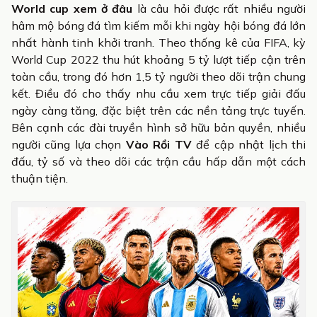
World cup xem ở đâu
là câu hỏi được rất nhiều người
hâm mộ bóng đá tìm kiếm mỗi khi ngày hội bóng đá lớn
nhất hành tinh khởi tranh. Theo thống kê của FIFA, kỳ
World Cup 2022 thu hút khoảng 5 tỷ lượt tiếp cận trên
toàn cầu, trong đó hơn 1,5 tỷ người theo dõi trận chung
kết. Điều đó cho thấy nhu cầu xem trực tiếp giải đấu
ngày càng tăng, đặc biệt trên các nền tảng trực tuyến.
Bên cạnh các đài truyền hình sở hữu bản quyền, nhiều
người cũng lựa chọn
Vào Rồi TV
để cập nhật lịch thi
đấu, tỷ số và theo dõi các trận cầu hấp dẫn một cách
thuận tiện.