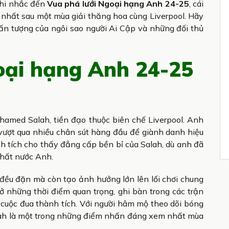
Khi nhắc đến
Vua phá lưới Ngoại hạng Anh 24-25
, cái
nhất sau một mùa giải thăng hoa cùng Liverpool. Hãy
 ấn tượng của ngôi sao người Ai Cập và những đối thủ
oại hạng Anh 24-25
hamed Salah, tiền đạo thuộc biên chế Liverpool. Anh
 vượt qua nhiều chân sút hàng đầu để giành danh hiệu
h tích cho thấy đẳng cấp bền bỉ của Salah, dù anh đã
nhất nước Anh.
 đều đặn mà còn tạo ảnh hưởng lớn lên lối chơi chung
ở những thời điểm quan trọng, ghi bàn trong các trận
ng cuộc đua thành tích. Với người hâm mộ theo dõi bóng
alah là một trong những điểm nhấn đáng xem nhất mùa