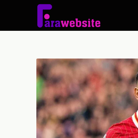
Skip
to
content
Blog kiến thức hay ho vui vẻ mỗi ngày