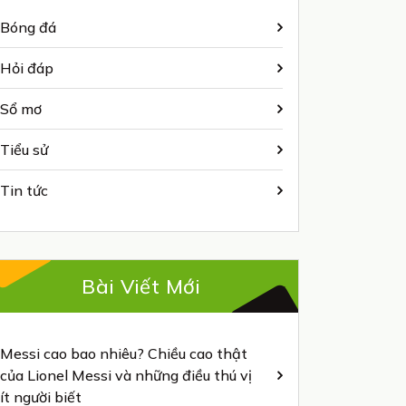
Bóng đá
Hỏi đáp
Sổ mơ
Tiểu sử
Tin tức
Bài Viết Mới
Messi cao bao nhiêu? Chiều cao thật
của Lionel Messi và những điều thú vị
ít người biết