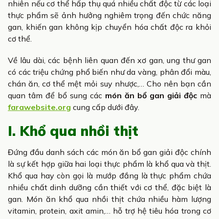
nhiên nếu cơ thể hấp thụ quá nhiều chất độc từ các loại
thực phẩm sẽ ảnh hưởng nghiêm trọng đến chức năng
gan, khiến gan không kịp chuyển hóa chất độc ra khỏi
cơ thể.
Về lâu dài, các bệnh liên quan đến xơ gan, ung thư gan
có các triệu chứng phổ biến như da vàng, phân đổi màu,
chán ăn, cơ thể mệt mỏi suy nhược,… Cho nên bạn cần
quan tâm để bổ sung các
món ăn bổ gan giải độc
mà
farawebsite.org
cung cấp dưới đây.
I. Khổ qua nhồi thịt
Đứng đầu danh sách các món ăn bổ gan giải độc chính
là sự kết hợp giữa hai loại thực phẩm là khổ qua và thịt.
Khổ qua hay còn gọi là mướp đắng là thực phẩm chứa
nhiều chất dinh dưỡng cần thiết với cơ thể, đặc biệt là
gan. Món ăn khổ qua nhồi thịt chứa nhiều hàm lượng
vitamin, protein, axit amin,… hỗ trợ hệ tiêu hóa trong cơ