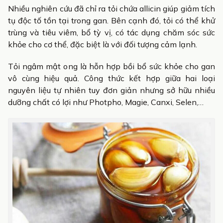
Nhiều nghiên cứu đã chỉ ra tỏi chứa allicin giúp giảm tích
tụ độc tố tồn tại trong gan. Bên cạnh đó, tỏi có thể khử
trùng và tiêu viêm, bổ tỳ vị, có tác dụng chăm sóc sức
khỏe cho cơ thể, đặc biệt là với đối tượng cảm lạnh.
Tỏi ngâm mật ong là hỗn hợp bồi bổ sức khỏe cho gan
vô cùng hiệu quả. Công thức kết hợp giữa hai loại
nguyên liệu tự nhiên tuy đơn giản nhưng sở hữu nhiều
dưỡng chất có lợi như Photpho, Magie, Canxi, Selen,…