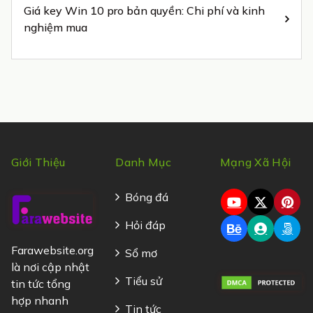
Giá key Win 10 pro bản quyền: Chi phí và kinh
nghiệm mua
Giới Thiệu
Danh Mục
Mạng Xã Hội
Bóng đá
Hỏi đáp
Farawebsite.org
Sổ mơ
là nơi cập nhật
Tiểu sử
tin tức tổng
hợp nhanh
Tin tức