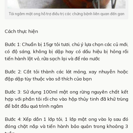
Tỏi ngâm mật ong hỗ trợ điều trị các chứng bệnh liên quan đến gan
Cách thực hiện
Bước 1: Chuẩn bị 15gr tỏi tươi, chú ý lựa chọn các củ mới,
có độ sáng, không bị dập hay có dấu hiệu bị hỏng rồi
tiến hành lột vỏ, rửa sạch lại và để ráo nước
Bước 2: Cắt tỏi thành các lát mỏng, xay nhuyễn hoặc
đập dập tùy thuộc vào sở thích của bạn
Bước 3: Sử dụng 100ml mật ong rừng nguyên chất kết
hợp với phần tỏi rồi cho vào hộp thủy tinh đã khử trùng
để bắt đầu quá trình ngâm
Bước 4: Xếp dần 1 lớp tỏi, 1 lớp mật ong vào lọ sau đó
đóng chặt nắp và tiến hành bảo quản trong khoảng 3