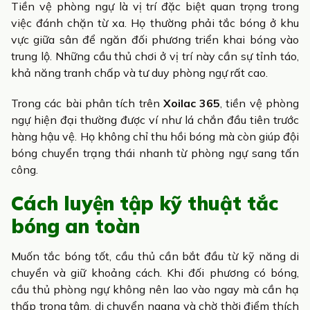
Tiền vệ phòng ngự là vị trí đặc biệt quan trọng trong
việc đánh chặn từ xa. Họ thường phải tắc bóng ở khu
vực giữa sân để ngăn đối phương triển khai bóng vào
trung lộ. Những cầu thủ chơi ở vị trí này cần sự tỉnh táo,
khả năng tranh chấp và tư duy phòng ngự rất cao.
Trong các bài phân tích trên
Xoilac 365
, tiền vệ phòng
ngự hiện đại thường được ví như lá chắn đầu tiên trước
hàng hậu vệ. Họ không chỉ thu hồi bóng mà còn giúp đội
bóng chuyển trạng thái nhanh từ phòng ngự sang tấn
công.
Cách luyện tập kỹ thuật tắc
bóng an toàn
Muốn tắc bóng tốt, cầu thủ cần bắt đầu từ kỹ năng di
chuyển và giữ khoảng cách. Khi đối phương có bóng,
cầu thủ phòng ngự không nên lao vào ngay mà cần hạ
thấp trọng tâm, di chuyển ngang và chờ thời điểm thích