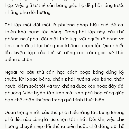
hợp. Việc giữ tư thế cân bằng giúp họ dễ phản ứng trước
những pha đổi hướng.
Bài tập một đối một là phương pháp hiệu quả để cải
thiện khả năng tắc bóng. Trong bài tập này, cầu thủ
phòng ngự phải đối mặt trực tiếp với người rê bóng và
tìm cách đoạt lại bóng mà không phạm lỗi. Qua nhiều
lần luyện tập, cầu thủ sẽ nâng cao cảm giác về thời
điểm ra chân.
Ngoài ra, cầu thủ cần học cách xoạc bóng đúng kỹ
thuật. Khi xoạc bóng, chân phải hướng vào bóng, thân
người kiểm soát tốt và tay không được kéo hoặc đẩy đối
phương. Việc luyện tập trên mặt sân phù hợp cũng giúp
hạn chế chấn thương trong quá trình thực hiện.
Quan trọng nhất, cầu thủ phải hiểu rằng tắc bóng không
phải lúc nào cũng là lựa chọn tốt nhất. Đôi khi, việc che
hướng chuyền, ép đối thủ ra biên hoặc chờ đồng đội hỗ