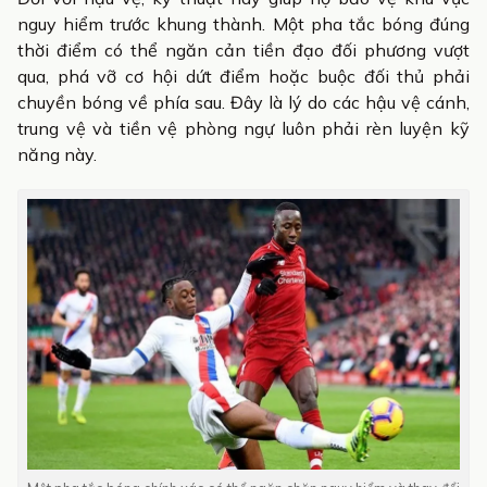
nguy hiểm trước khung thành. Một pha tắc bóng đúng
thời điểm có thể ngăn cản tiền đạo đối phương vượt
qua, phá vỡ cơ hội dứt điểm hoặc buộc đối thủ phải
chuyền bóng về phía sau. Đây là lý do các hậu vệ cánh,
trung vệ và tiền vệ phòng ngự luôn phải rèn luyện kỹ
năng này.