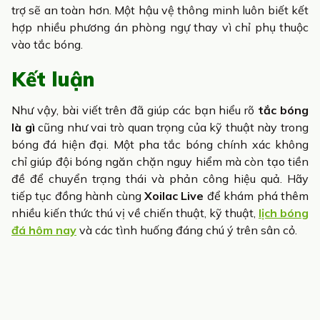
trợ sẽ an toàn hơn. Một hậu vệ thông minh luôn biết kết
hợp nhiều phương án phòng ngự thay vì chỉ phụ thuộc
vào tắc bóng.
Kết luận
Như vậy, bài viết trên đã giúp các bạn hiểu rõ
tắc bóng
là gì
cũng như vai trò quan trọng của kỹ thuật này trong
bóng đá hiện đại. Một pha tắc bóng chính xác không
chỉ giúp đội bóng ngăn chặn nguy hiểm mà còn tạo tiền
đề để chuyển trạng thái và phản công hiệu quả. Hãy
tiếp tục đồng hành cùng
Xoilac Live
để khám phá thêm
nhiều kiến thức thú vị về chiến thuật, kỹ thuật,
lịch bóng
đá hôm nay
và các tình huống đáng chú ý trên sân cỏ.