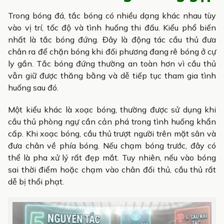
Trong bóng đá, tắc bóng có nhiều dạng khác nhau tùy
vào vị trí, tốc độ và tình huống thi đấu. Kiểu phổ biến
nhất là tắc bóng đứng. Đây là động tác cầu thủ đưa
chân ra để chặn bóng khi đối phương đang rê bóng ở cự
ly gần. Tắc bóng đứng thường an toàn hơn vì cầu thủ
vẫn giữ được thăng bằng và dễ tiếp tục tham gia tình
huống sau đó.
Một kiểu khác là xoạc bóng, thường được sử dụng khi
cầu thủ phòng ngự cần cản phá trong tình huống khẩn
cấp. Khi xoạc bóng, cầu thủ trượt người trên mặt sân và
đưa chân về phía bóng. Nếu chạm bóng trước, đây có
thể là pha xử lý rất đẹp mắt. Tuy nhiên, nếu vào bóng
sai thời điểm hoặc chạm vào chân đối thủ, cầu thủ rất
dễ bị thổi phạt.