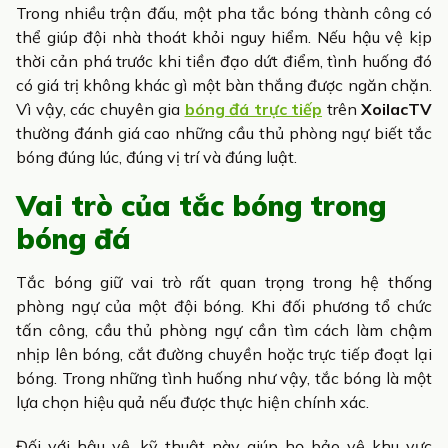
Trong nhiều trận đấu, một pha tắc bóng thành công có
thể giúp đội nhà thoát khỏi nguy hiểm. Nếu hậu vệ kịp
thời cản phá trước khi tiền đạo dứt điểm, tình huống đó
có giá trị không khác gì một bàn thắng được ngăn chặn.
Vì vậy, các chuyên gia
bóng đá trực tiếp
trên
XoilacTV
thường đánh giá cao những cầu thủ phòng ngự biết tắc
bóng đúng lúc, đúng vị trí và đúng luật.
Vai trò của tắc bóng trong
bóng đá
Tắc bóng giữ vai trò rất quan trọng trong hệ thống
phòng ngự của một đội bóng. Khi đối phương tổ chức
tấn công, cầu thủ phòng ngự cần tìm cách làm chậm
nhịp lên bóng, cắt đường chuyền hoặc trực tiếp đoạt lại
bóng. Trong những tình huống như vậy, tắc bóng là một
lựa chọn hiệu quả nếu được thực hiện chính xác.
Đối với hậu vệ, kỹ thuật này giúp họ bảo vệ khu vực