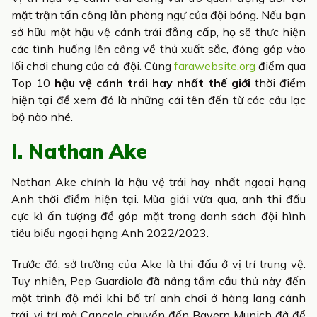
mặt trận tấn công lẫn phòng ngự của đội bóng. Nếu bạn
sở hữu một hậu vệ cánh trái đẳng cấp, họ sẽ thực hiện
các tình huống lên công về thủ xuất sắc, đóng góp vào
lối chơi chung của cả đội. Cùng
farawebsite.org
điểm qua
Top 10
hậu vệ cánh trái hay nhất thế giới
thời điểm
hiện tại để xem đó là những cái tên đến từ các câu lạc
bộ nào nhé.
I. Nathan Ake
Nathan Ake chính là hậu vệ trái hay nhất ngoại hạng
Anh thời điểm hiện tại. Mùa giải vừa qua, anh thi đấu
cực kì ấn tượng để góp mặt trong danh sách đội hình
tiêu biểu ngoại hạng Anh 2022/2023.
Trước đó, sở trường của Ake là thi đấu ở vị trí trung vệ.
Tuy nhiên, Pep Guardiola đã nâng tầm cầu thủ này đến
một trình độ mới khi bố trí anh chơi ở hàng lang cánh
trái, vị trí mà Cancelo chuyển đến Bayern Munich đã để