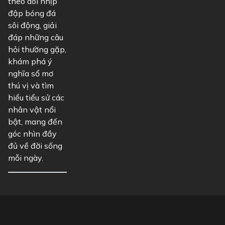
theo dõi nhịp
đập bóng đá
sôi động, giải
đáp những câu
hỏi thường gặp,
khám phá ý
nghĩa sổ mơ
thú vị và tìm
hiểu tiểu sử các
nhân vật nổi
bật, mang đến
góc nhìn đầy
đủ về đời sống
mỗi ngày.