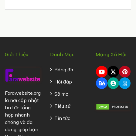
Giới Thiệu
Danh Mục
Mạng Xã Hội
Bóng đá
Hỏi đáp
Farawebsite.org
Sổ mơ
là nơi cập nhật
Tiểu sử
tin tức tổng
hợp nhanh
Tin tức
chóng và đa
dạng, giúp bạn