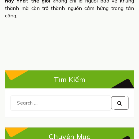
hay nhất thế giới
không chỉ là người bảo vệ khung
thành mà còn trở thành nguồn cảm hứng trong tấn
công.
Tìm Kiếm
Search
for:
Chuyên Mục