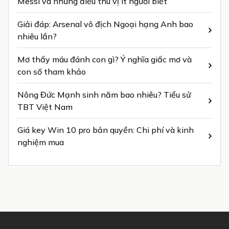
Messi và những điều thú vị ít người biết
Giải đáp: Arsenal vô địch Ngoại hạng Anh bao
nhiêu lần?
Mơ thấy máu đánh con gì? Ý nghĩa giấc mơ và
con số tham khảo
Nông Đức Mạnh sinh năm bao nhiêu? Tiểu sử
TBT Việt Nam
Giá key Win 10 pro bản quyền: Chi phí và kinh
nghiệm mua