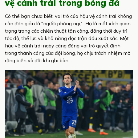
vệ cánh trái trong bóng đá
Có thể bạn chưa biết, vai trò của hậu vệ cánh trái không
còn đơn giản là “người phòng ngự”. Họ là mắt xích quan
trọng trong các chiến thuật tấn công, đồng thời duy trì
tốc độ, thể lực và khả năng đọc trận đấu xuất sắc. Một
hậu vệ cánh trái ngày càng đóng vai trò quyết định
trong thành công của đội bóng, họ chịu trách nhiệm mở
rộng biên và đôi khi ghi bàn.