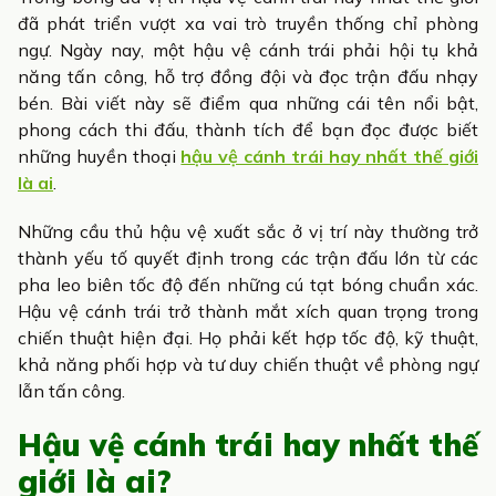
đã phát triển vượt xa vai trò truyền thống chỉ phòng
ngự. Ngày nay, một hậu vệ cánh trái phải hội tụ khả
năng tấn công, hỗ trợ đồng đội và đọc trận đấu nhạy
bén. Bài viết này sẽ điểm qua những cái tên nổi bật,
phong cách thi đấu, thành tích để bạn đọc được biết
những huyền thoại
hậu vệ cánh trái hay nhất thế giới
là ai
.
Những cầu thủ hậu vệ xuất sắc ở vị trí này thường trở
thành yếu tố quyết định trong các trận đấu lớn từ các
pha leo biên tốc độ đến những cú tạt bóng chuẩn xác.
Hậu vệ cánh trái trở thành mắt xích quan trọng trong
chiến thuật hiện đại. Họ phải kết hợp tốc độ, kỹ thuật,
khả năng phối hợp và tư duy chiến thuật về phòng ngự
lẫn tấn công.
Hậu vệ cánh trái hay nhất thế
giới là ai?